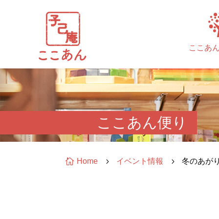
ここあ
ここあん便り

Home
5
イベント情報
5
冬のあが