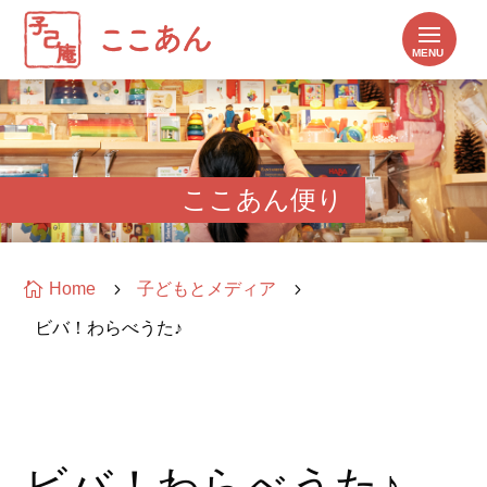
ここあん便り

Home
5
子どもとメディア
5
ビバ！わらべうた♪
ビバ！わらべうた♪