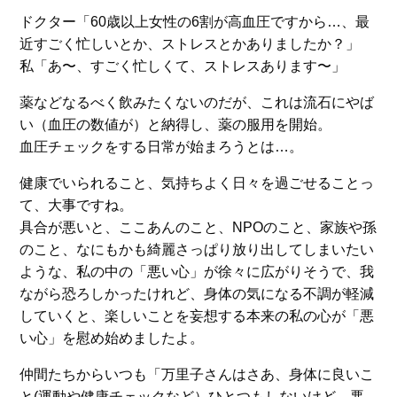
ドクター「60歳以上女性の6割が高血圧ですから…、最
近すごく忙しいとか、ストレスとかありましたか？」
私「あ〜、すごく忙しくて、ストレスあります〜」
薬などなるべく飲みたくないのだが、これは流石にやば
い（血圧の数値が）と納得し、薬の服用を開始。
血圧チェックをする日常が始まろうとは…。
健康でいられること、気持ちよく日々を過ごせることっ
て、大事ですね。
具合が悪いと、ここあんのこと、NPOのこと、家族や孫
のこと、なにもかも綺麗さっぱり放り出してしまいたい
ような、私の中の「悪い心」が徐々に広がりそうで、我
ながら恐ろしかったけれど、身体の気になる不調が軽減
していくと、楽しいことを妄想する本来の私の心が「悪
い心」を慰め始めましたよ。
仲間たちからいつも「万里子さんはさあ、身体に良いこ
と(運動や健康チェックなど）ひとつもしないけど、悪