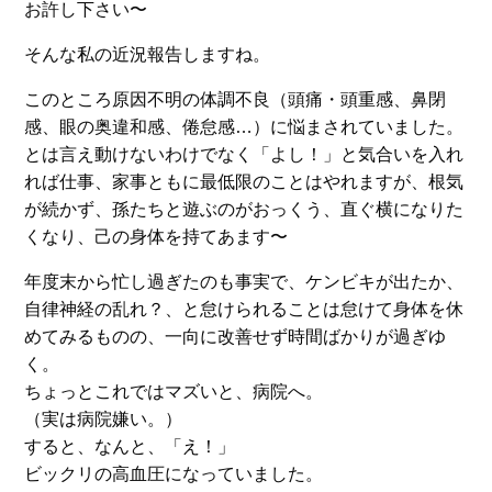
お許し下さい〜
そんな私の近況報告しますね。
このところ原因不明の体調不良（頭痛・頭重感、鼻閉
感、眼の奥違和感、倦怠感…）に悩まされていました。
とは言え動けないわけでなく「よし！」と気合いを入れ
れば仕事、家事ともに最低限のことはやれますが、根気
が続かず、孫たちと遊ぶのがおっくう、直ぐ横になりた
くなり、己の身体を持てあます〜
年度末から忙し過ぎたのも事実で、ケンビキが出たか、
自律神経の乱れ？、と怠けられることは怠けて身体を休
めてみるものの、一向に改善せず時間ばかりが過ぎゆ
く。
ちょっとこれではマズいと、病院へ。
（実は病院嫌い。）
すると、なんと、「え！」
ビックリの高血圧になっていました。