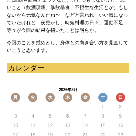
いこと（飲酒喫煙、暴飲暴食、不摂生な生活とか）もし
ないから元気なんだね〜」などと言われ、いい気になっ
ていたけれど、夜更かし、時短料理の日々、運動不足
等々が今回の結果を招いたことは明らか。
今回のことを戒めとし、身体との向き合い方を見直して
いこうと思います。
カレンダー
2026年8月
月
火
水
木
金
土
日
1
2
3
4
5
6
7
8
9
10
11
12
13
14
15
16
17
18
19
20
21
22
23