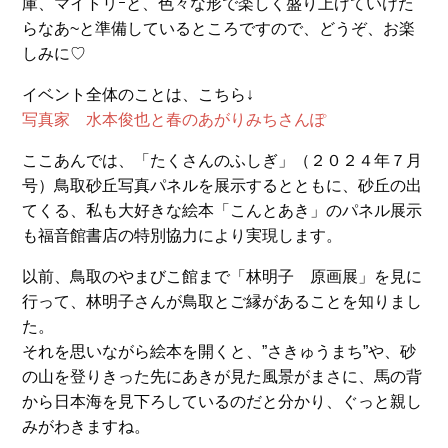
庫、マイトリｰと、色々な形で楽しく盛り上げていけた
らなあ~と準備しているところですので、どうぞ、お楽
しみに♡
イベント全体のことは、こちら↓
写真家 水本俊也と春のあがりみちさんぽ
ここあんでは、「たくさんのふしぎ」（２０２４年７月
号）鳥取砂丘写真パネルを展示するとともに、砂丘の出
てくる、私も大好きな絵本「こんとあき」のパネル展示
も福音館書店の特別協力により実現します。
以前、鳥取のやまびこ館まで「林明子 原画展」を見に
行って、林明子さんが鳥取とご縁があることを知りまし
た。
それを思いながら絵本を開くと、”さきゅうまち”や、砂
の山を登りきった先にあきが見た風景がまさに、馬の背
から日本海を見下ろしているのだと分かり、ぐっと親し
みがわきますね。