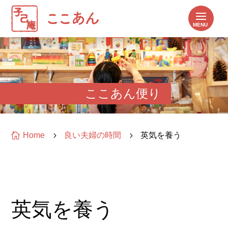
ここあん便り

Home
5
良い夫婦の時間
5
英気を養う
英気を養う