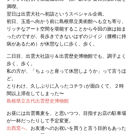
満喫。
翌日は出雲大社へ初詣というスペシャル企画。
初日、玉造へ向かう前に島根県立美術館へも立ち寄り、
リッチなアート空間を堪能することから今回の旅は始ま
ったのですが、長歩きできないはずのジイジ（腰椎に持
病があるため）が休憩なしに歩く、歩く。
二日目、出雲大社詣り＆出雲歴史博物館でも、調子よく
歩く、歩く。
私の方が、「ちょっと座って休憩しようか」って言うほ
ど。
とりわけ、久しぶりに入ったコチラ↓が面白くて、２時
間以上滞在してしまった〜
島根県立古代出雲歴史博物館
お昼には出雲蕎麦を、と思いつつ、目指すお店の駐車場
が一杯だったりして予定変更。
出西窯へ、
お友達へのお祝いを買うと言う目的もあった