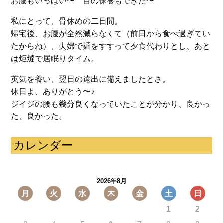
お腹もいっぱい〜 目の保養もできた〜
私にとって、骨休めの二日間。
帰宅後、お腹が全然減らなくて（前日から食べ過ぎてい
たからね）、夫婦で麺をすすって夕食代わりとし、あと
は炬燵で居眠りタイム。
英気を養い、翌日の遠出に備えましたとさ。
休日よ、ありがとう〜♪
ジイジの腰も幾分良くなっていたことが分かり、良かっ
た、良かった。
カレンダー
2026年8月
月
火
水
木
金
土
日
1
2