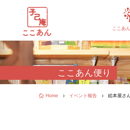
ここあ
ここあん便り

Home
5
イベント報告
5
絵本屋さ