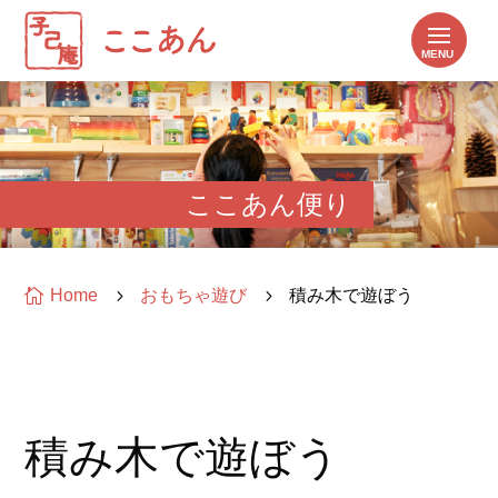
ここあん便り

Home
5
おもちゃ遊び
5
積み木で遊ぼう
積み木で遊ぼう