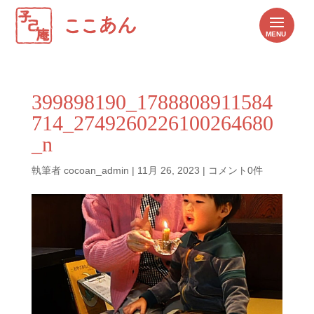
399898190_1788808911584
714_2749260226100264680
_n
執筆者
cocoan_admin
|
11月 26, 2023
|
コメント0件