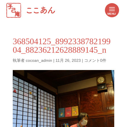
368504125_8992338782199
04_88236212628889145_n
執筆者
cocoan_admin
|
11月 26, 2023
|
コメント0件