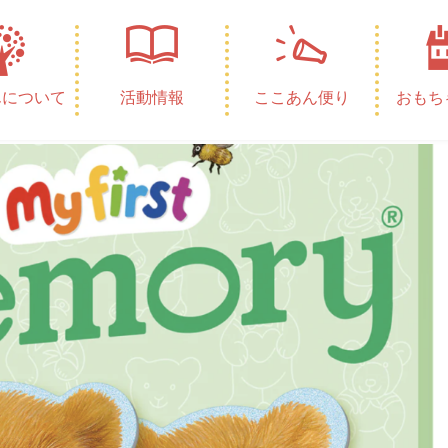
2-11 9.39.28
んについて
活動情報
ここあん便り
おもち
0件