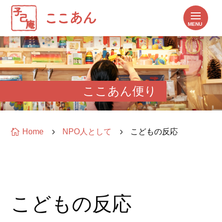
ここあん便り

Home
5
NPO人として
5
こどもの反応
こどもの反応