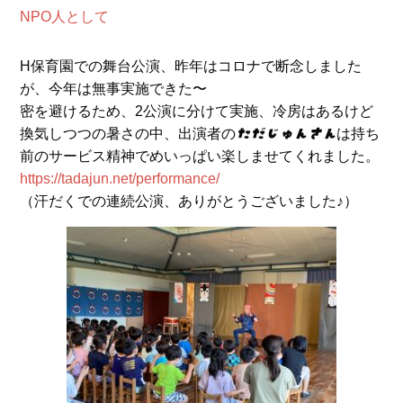
NPO人として
H保育園での舞台公演、昨年はコロナで断念しました
が、今年は無事実施できた〜
密を避けるため、2公演に分けて実施、冷房はあるけど
換気しつつの暑さの中、出演者の
ただじゅんさん
は持ち
前のサービス精神でめいっぱい楽しませてくれました。
https://tadajun.net/performance/
（汗だくでの連続公演、ありがとうございました♪）