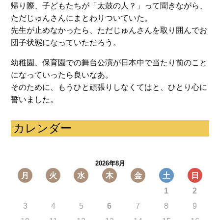
帰り際、子どもたちが「太鼓の人？」って聞きながら、
ただじゅんさんにまとわりついていた。
先生が止めなかったら、ただじゅんさんを取り囲んでお
団子状態になっていただろう。
幼稚園、保育園での舞台公演が日本中で当たり前のこと
になっていったら良いなあ。
そのために、もうひと頑張りしなくてはと、ひとり心に
誓いました。
カレンダー
2026年8月
月
火
水
木
金
土
日
1
2
3
4
5
6
7
8
9