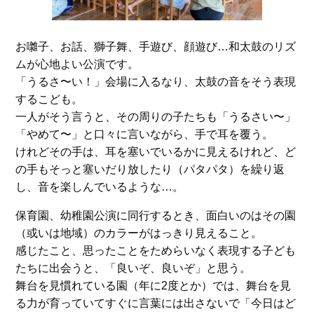
お囃子、お話、獅子舞、手遊び、顔遊び…和太鼓のリズ
ムが心地よい公演です。
「うるさ〜い！」会場に入るなり、太鼓の音をそう表現
するこども。
一人がそう言うと、その周りの子たちも「うるさい〜」
「やめて〜」と口々に言いながら、手で耳を覆う。
けれどその手は、耳を塞いでいるかに見えるけれど、ど
の手もそっと塞いだり放したり（パタパタ）を繰り返
し、音を楽しんでいるような…。
保育園、幼稚園公演に同行するとき、面白いのはその園
（或いは地域）のカラーがはっきり見えること。
感じたこと、思ったことをためらいなく表現する子ども
たちに出会うと、「良いぞ、良いぞ」と思う。
舞台を見慣れている園（年に2度とか）では、舞台を見
る力が育っていてすぐに言葉には出さないで「今日はど