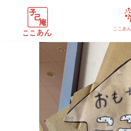
9E0CF225-4EDA-4A0A-
ここあ
執筆者
cocoan_admin
|
11月 14, 2022
|
コメント