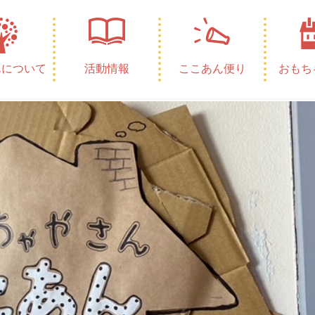
B794-5718B186E63B
んについて
活動情報
ここあん便り
おもち
0件