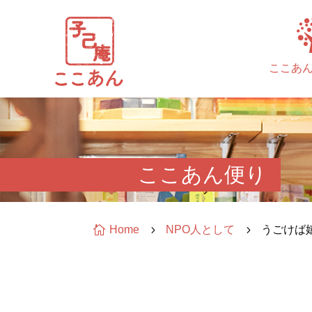
ここあ
ここあん便り

Home
5
NPO人として
5
うごけば