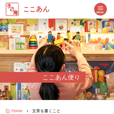
ここあん便り

Home
5
文章を書くこと