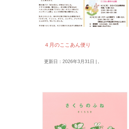
カレンダー
毎月のお便り
４月のここあん便り
更新日：2026年3月31日
|
,