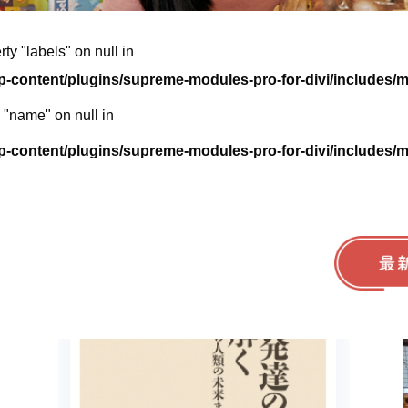
rty "labels" on null in
wp-content/plugins/supreme-modules-pro-for-divi/include
y "name" on null in
wp-content/plugins/supreme-modules-pro-for-divi/include