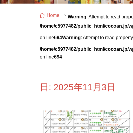

Home
5
Warning
: Attempt to read prope
/home/c5977482/public_html/cocoan.jp/
on line
694
Warning
: Attempt to read propert
/home/c5977482/public_html/cocoan.jp/
on line
694
日:
2025年11月3日