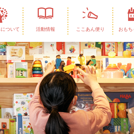
んについて
活動情報
ここあん便り
おもち