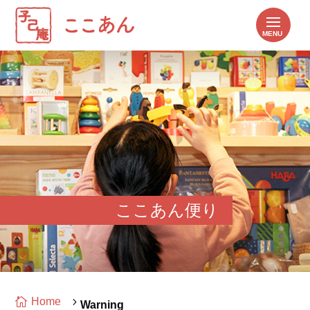
ここあん便り

Home
5
Warning