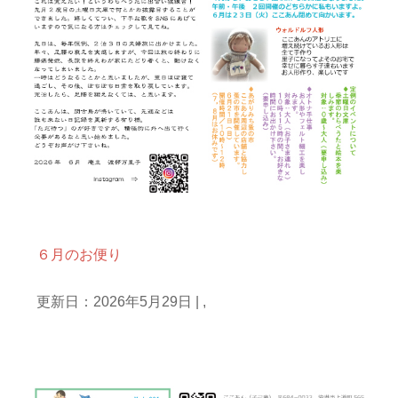
カレンダー
毎月のお便り
６月のお便り
更新日：2026年5月29日
|
,