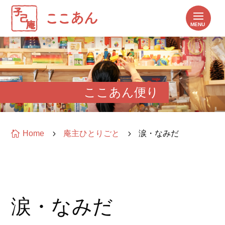
ここあん便り

Home
5
庵主ひとりごと
5
涙・なみだ
涙・なみだ