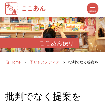
ここあん便り

Home
5
子どもとメディア
5
批判でなく提案を
批判でなく提案を