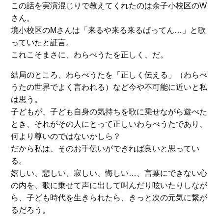
この話を実演混じりで教えてくれたのは余子小校区のW
さん。
境小校区のMさんは「来るや来る来るばってん…」と歌
っていたと証言。
これこそまさに、わらべうたを正しく、だ。
結局のところ、わらべうたを「正しく伝える」（わらべ
うたの世界でよく言われる）など今や不可能に近いと私
は思う。
子どもが、子ども自身の気持ちを歌に乗せながら遊べた
とき、それがその人にとって正しいわらべうたであり、
何より尊いのではないかしら？
だから私は、そのお手伝いができれば良いと思ってい
る。
嬉しい、悲しい、寂しい、悔しい…、言葉にできない心
の内を、歌に乗せて声に出して叫んだり呟いたりしなが
ら、子ども時代を生きられたら、きっと次の元気に繋が
るだろう。