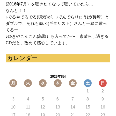
(2016年7月）を聴きたくなって聴いていたら…
なんと！！
♪でるやでるでる(境港)が、♪でんでらりゅうば(長崎）と
ダブルで、それもibuki(ギタリスト）さんと一緒に歌っ
てるー
♪ゆきやこんこん(鳥取）も入ってた〜 素晴らし過ぎる
CDだと、改めて感心しています。
カレンダー
2026年8月
月
火
水
木
金
土
日
1
2
3
4
5
6
7
8
9
10
11
12
13
14
15
16
17
18
19
20
21
22
23