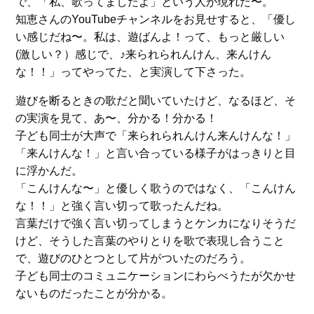
で、「私、歌ってましたよ」という人が現れた〜。
知恵さんのYouTubeチャンネルをお見せすると、「優し
い感じだね〜。私は、遊ばんよ！って、もっと厳しい
(激しい？）感じで、♪来られられんけん、来んけん
な！！」ってやってた、と実演して下さった。
遊びを断るときの歌だと聞いていたけど、なるほど、そ
の実演を見て、あ〜、分かる！分かる！
子ども同士が大声で「来られられんけん来んけんな！」
「来んけんな！」と言い合っている様子がはっきりと目
に浮かんだ。
「こんけんな〜」と優しく歌うのではなく、「こんけん
な！！」と強く言い切って歌ったんだね。
言葉だけで強く言い切ってしまうとケンカになりそうだ
けど、そうした言葉のやりとりを歌で表現し合うこと
で、遊びのひとつとして片がついたのだろう。
子ども同士のコミュニケーションにわらべうたが欠かせ
ないものだったことが分かる。